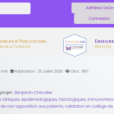
Adhérez
(Ré)in
Connexion
herche & Publications
Enseign
er de la Thyroïde
DIU et DU
1 min
Publication : 23 Juillet 2025
Clics : 867
projet :
Benjamin Chevalier
 cliniques, épidémiologiques, histologiques, immunohist
e de non opposition aux patients, validation en collège de