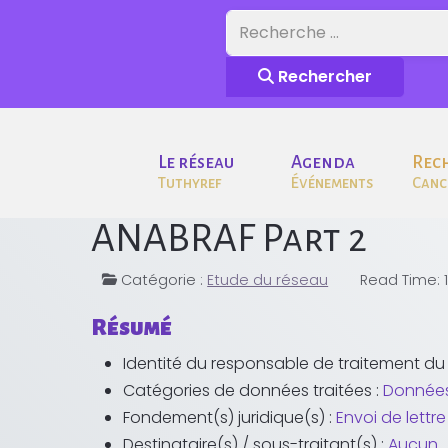
Rechercher
Rechercher
Le réseau
Agenda
Rec
Tuthyref
Événements
Canc
ANABRAF Part 2
Catégorie :
Etude du réseau
Read Time: 
Résumé
Identité du responsable de traitement du 
Catégories de données traitées :
Données
Fondement(s) juridique(s) :
Envoi de lettr
Destinataire(s) / sous-traitant(s) :
Aucun