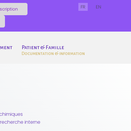
Sélectionnez votre lang
FR
EN
scription
ement
Patient & Famille
Documentation & information
ochimiques
 recherche interne