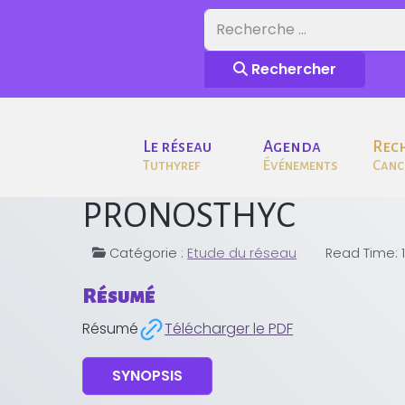
Rechercher
Rechercher
Le réseau
Agenda
Rec
Tuthyref
Événements
Canc
PRONOSTHYC
Catégorie :
Etude du réseau
Read Time: 
Résumé
Résumé
Télécharger le PDF
SYNOPSIS