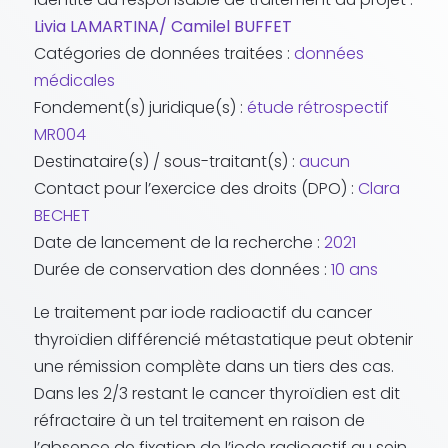
Livia LAMARTINA/ Camilel BUFFET
Catégories de données traitées :
données
médicales
Fondement(s) juridique(s) :
étude rétrospectif
MR004
Destinataire(s) / sous-traitant(s) :
aucun
Contact pour l’exercice des droits (DPO) :
Clara
BECHET
Date de lancement de la recherche :
2021
Durée de conservation des données :
10 ans
Le traitement par iode radioactif du cancer
thyroïdien différencié métastatique peut obtenir
une rémission complète dans un tiers des cas.
Dans les 2/3 restant le cancer thyroïdien est dit
réfractaire à un tel traitement en raison de
l’absence de fixation de l’iode radioactif au sein