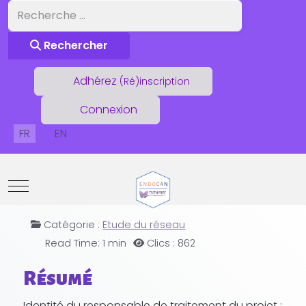
Rechercher
Rechercher
Adhérez
(Ré)inscription
Connexion
Sélectionnez votre langue
FR
EN
Mobile Menu Toggle
VIEREDIFF
Catégorie :
Etude du réseau
Read Time: 1 min
Clics : 862
Résumé
Identité du responsable de traitement du projet :