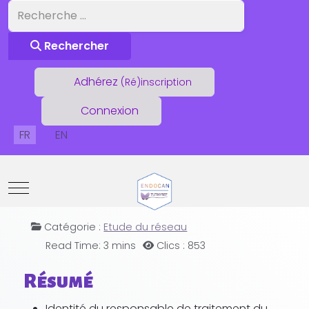
Rechercher
Rechercher
Adhérez
(Ré)inscription
Connexion
Sélectionnez votre langue
FR
EN
Mobile Menu Toggle
DTC PEDIA
Catégorie :
Etude du réseau
Read Time: 3 mins
Clics : 853
Résumé
Identité du responsable de traitement du